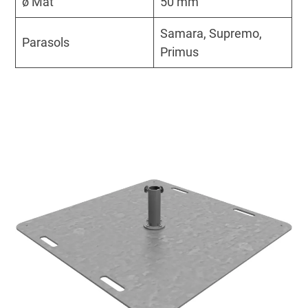
ø Mât
50 mm
Samara, Supremo,
Parasols
Primus