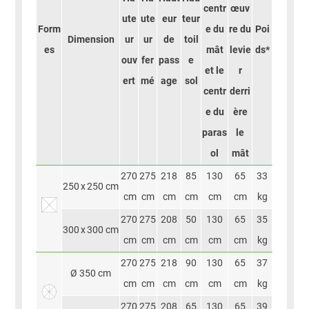
centr
œuv
ute
ute
eur
teur
Form
e du
re du
Poi
Dimension
ur
ur
de
toil
es
mât
levie
ds*
ouv
fer
pass
e
et le
r
ert
mé
age
sol
centr
derri
e du
ère
paras
le
ol
mât
270
275
218
85
130
65
33
250 x 250 cm
cm
cm
cm
cm
cm
cm
kg
270
275
208
50
130
65
35
300 x 300 cm
cm
cm
cm
cm
cm
cm
kg
270
275
218
90
130
65
37
Ø 350 cm
cm
cm
cm
cm
cm
cm
kg
270
275
208
65
130
65
39