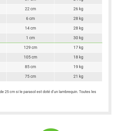
22 cm
26 kg
6 cm
28 kg
14 cm
28 kg
1 cm
30 kg
129 cm
17 kg
105 cm
18 kg
85 cm
19 kg
75 cm
21 kg
de 25 cm si le parasol est doté d’un lambrequin. Toutes les