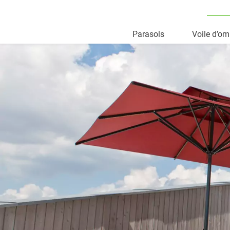
Parasols
Voile d’o
Skip
to
content