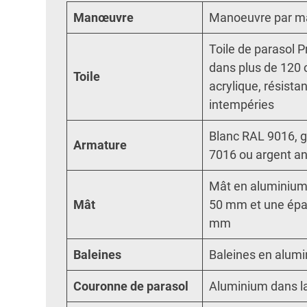
Manœuvre
Manoeuvre par ma
Toile de parasol 
dans plus de 120 
Toile
acrylique, résista
intempéries
Blanc RAL 9016, g
Armature
7016 ou argent a
Mât en aluminium
Mât
50 mm et une épai
mm
Baleines
Baleines en alum
Couronne de parasol
Aluminium dans la