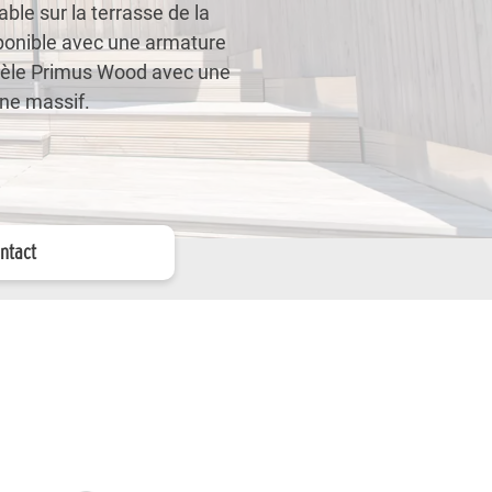
ble sur la terrasse de la
ponible avec une armature
dèle Primus Wood avec une
êne massif.
ntact