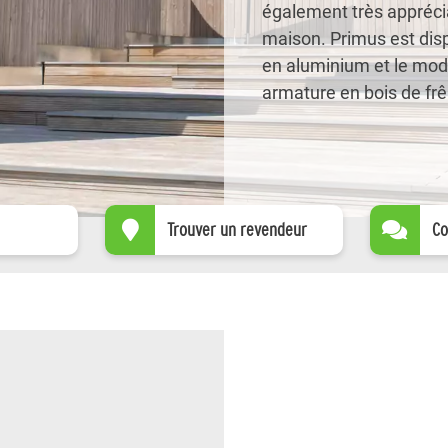
également très apprécia
maison. Primus est dis
en aluminium et le mo
armature en bois de fr
Trouver un revendeur
Co