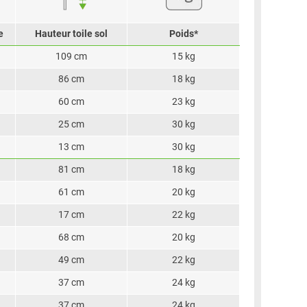
e
Hauteur toile sol
Poids*
109 cm
15 kg
86 cm
18 kg
60 cm
23 kg
25 cm
30 kg
13 cm
30 kg
81 cm
18 kg
61 cm
20 kg
17 cm
22 kg
68 cm
20 kg
49 cm
22 kg
37 cm
24 kg
37 cm
24 kg