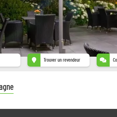
Trouver un revendeur
Co
magne